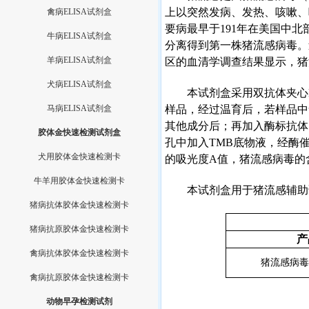
上以突然发病、发热、咳嗽、
禽病ELISA试剂盒
要病最早于
191
年在美国中北
牛病ELISA试剂盒
分离得到第一株猪流感病毒。
羊病ELISA试剂盒
区的血清学调查结果显示，猪
犬病ELISA试剂盒
本试剂盒采用双抗体夹心
马病ELISA试剂盒
样品，经过温育后，若样品中
其他成分后；再加入酶标抗体
胶体金快速检测试剂盒
孔中加入
TMB
底物液，经酶
犬用胶体金快速检测卡
的吸光度
A
值，猪流感病毒的
牛羊用胶体金快速检测卡
本试剂盒用于猪流感辅助
猪病抗体胶体金快速检测卡
猪病抗原胶体金快速检测卡
产
禽病抗体胶体金快速检测卡
猪流感病毒
禽病抗原胶体金快速检测卡
动物早孕检测试剂