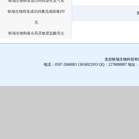
·蚨瑞生物研发成功鸡传染性支气管
·蚨瑞生物研发成功鸡禽流感病毒H9
·无
·蚨瑞生物制备出高灵敏度盐酸克仑
龙岩蚨瑞生物科技有限公
电话：0597-2660083 13656922933 QQ：2278