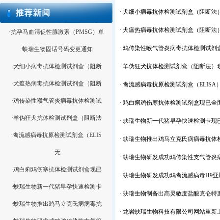
·
犬细小病毒抗体检测试剂盒（阻断法
·
犬瘟热病毒抗体检测试剂盒（阻断法
·抗孕马血清促性腺激素（PMSG）单
·
鸡传染性喉气管炎病毒抗体检测试剂盒
·蚨瑞生物固话号码变更通知
·犬细小病毒抗体检测试剂盒（阻断
·
羊伪狂犬抗体检测试剂盒（阻断法）
·犬瘟热病毒抗体检测试剂盒（阻断
·
禽流感病毒抗原检测试剂盒（ELISA
·鸡传染性喉气管炎病毒抗体检测试
·
鸡白痢鸡伤寒抗体检测试剂盒现已全
·羊伪狂犬抗体检测试剂盒（阻断法
·
蚨瑞生物新一代猪早孕快速检测卡现
·禽流感病毒抗原检测试剂盒（ELIS
·
蚨瑞生物推出鸡马立克氏病病毒抗体检
·无
·
蚨瑞生物研发成功鸡传染性支气管炎
·鸡白痢鸡伤寒抗体检测试剂盒现已
·
蚨瑞生物研发成功鸡禽流感病毒H9
·蚨瑞生物新一代猪早孕快速检测卡
·
蚨瑞生物制备出高灵敏度盐酸克仑特
·蚨瑞生物推出鸡马立克氏病病毒抗
·
龙岩蚨瑞生物科技有限公司网站重新